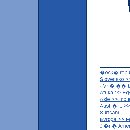
�esk� repu
Slovensko >
- Vn�j�� 
Afrika >> Eg
Asie >> Indi
Austr�lie >>
Surfcam
Evropa >> F
Ji�n� Ameri