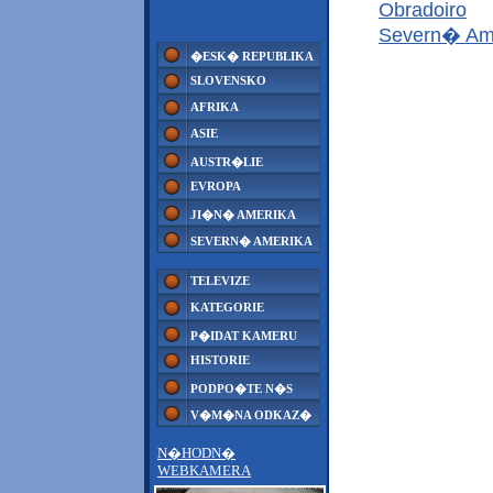
Obradoiro
Severn� Ame
�ESK� REPUBLIKA
SLOVENSKO
AFRIKA
ASIE
AUSTR�LIE
EVROPA
JI�N� AMERIKA
SEVERN� AMERIKA
TELEVIZE
KATEGORIE
P�IDAT KAMERU
HISTORIE
PODPO�TE N�S
V�M�NA ODKAZ�
N�HODN�
WEBKAMERA