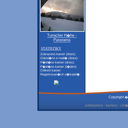
Turracher H�he -
Panorama
STATISTIKY
Zobrazeno kamer (dnes):
Odesl�no e-mail� (dnes):
P�id�no kamer (dnes):
P�id�no kamer (t�den):
Celkem kamer:
Registrovan�ch u�ivatel�:
Copyright �
webkamery - kamery - cel� 