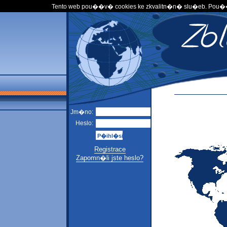
Tento web pou��v� cookies ke zkvalitn�n� slu�eb. Pou
Jm�no:
Heslo:
Registrace
Zapomn�li jste heslo?